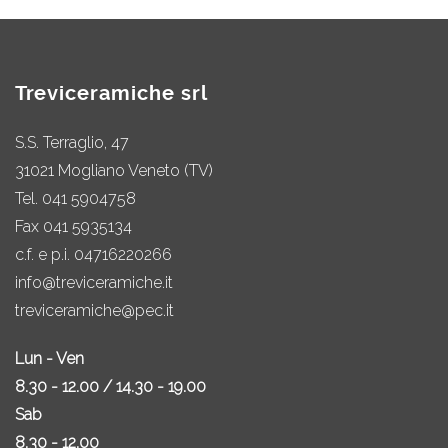
Treviceramiche srl
S.S. Terraglio, 47
31021 Mogliano Veneto (TV)
Tel.
041 5904758
Fax 041 5935134
c.f. e p.i. 04716220266
info@treviceramiche.it
treviceramiche@pec.it
Lun - Ven
8.30 - 12.00 / 14.30 - 19.00
Sab
8.30 - 12.00