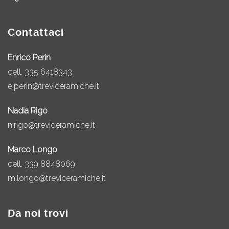
Contattaci
Enrico Perin
cell.
335 6418343
e.perin@treviceramiche.it
Nadia Rigo
n.rigo@treviceramiche.it
Marco Longo
cell.
339 8848069
m.longo@treviceramiche.it
Da noi trovi