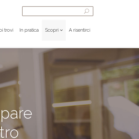
i trovi
In pratica
Scopri
A risentirci
ipare
tro