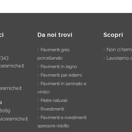
ci
Da noi trovi
Scopri
Non ci fer
Pavimenti gres
8343
porcellanato
Lavoriamo c
ceramiche.it
Pavimenti in legno
Pavimenti per esterni
Pavimenti in laminato e
eramiche.it
vinilici
Pietre naturali
o
Rivestimenti
8069
Pavimenti e rivestimenti
iceramiche.it
spessore ridotto