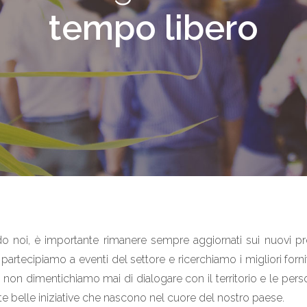
tempo libero
 noi, è importante rimanere sempre aggiornati sui nuovi pro
partecipiamo a eventi del settore e ricerchiamo i migliori fornito
 non dimentichiamo mai di dialogare con il territorio e le perso
nte belle iniziative che nascono nel cuore del nostro paese.