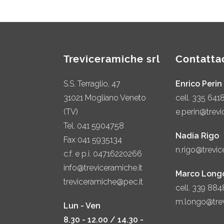
Treviceramiche srl
Contatta
S.S. Terraglio, 47
Enrico Perin
31021 Mogliano Veneto
cell.
335 641
(TV)
e.perin@trevi
Tel.
041 5904758
Nadia Rigo
Fax 041 5935134
n.rigo@trevic
c.f. e p.i. 04716220266
info@treviceramiche.it
Marco Long
treviceramiche@pec.it
cell.
339 884
m.longo@trev
Lun - Ven
8.30 - 12.00 / 14.30 -