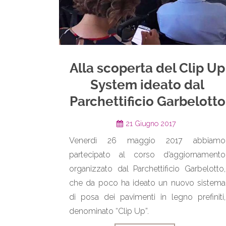
Alla scoperta del Clip Up
System ideato dal
Parchettificio Garbelotto
21 Giugno 2017
Venerdì 26 maggio 2017 abbiamo
partecipato al corso d’aggiornamento
organizzato dal Parchettificio Garbelotto,
che da poco ha ideato un nuovo sistema
di posa dei pavimenti in legno prefiniti,
denominato “Clip Up”.