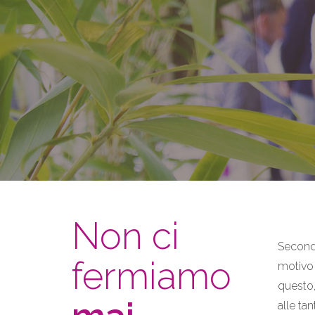
Non ci
Secondo
fermiamo
motivo 
questo,
alle ta