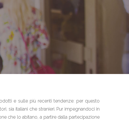
dotti e sulle più recenti tendenze: per questo
ri, sia italiani che stranieri. Pur impegnandoci in
ne che lo abitano, a partire dalla partecipazione