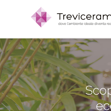
Scop
ec