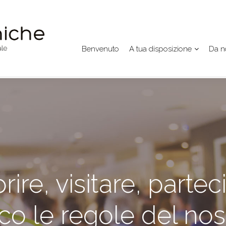
Benvenuto
A tua disposizione
Da no
rire, visitare, partec
co le regole del nos