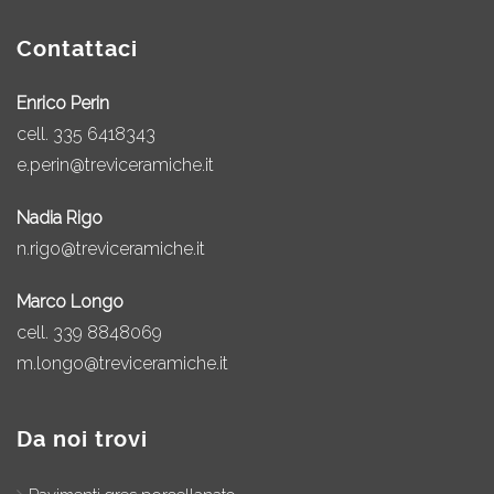
Contattaci
Enrico Perin
cell.
335 6418343
e.perin@treviceramiche.it
Nadia Rigo
n.rigo@treviceramiche.it
Marco Longo
cell.
339 8848069
m.longo@treviceramiche.it
Da noi trovi