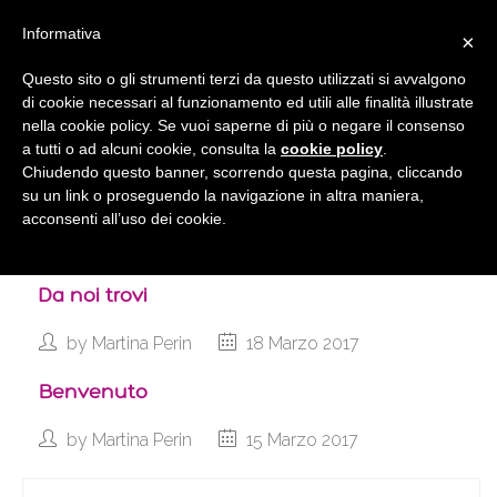
Informativa
×
Questo sito o gli strumenti terzi da questo utilizzati si avvalgono
di cookie necessari al funzionamento ed utili alle finalità illustrate
nella cookie policy. Se vuoi saperne di più o negare il consenso
a tutti o ad alcuni cookie, consulta la
cookie policy
.
Chiudendo questo banner, scorrendo questa pagina, cliccando
su un link o proseguendo la navigazione in altra maniera,
Lavoriamo con gli esperti
acconsenti all’uso dei cookie.
by
Martina Perin
21 Marzo 2017
Da noi trovi
by
Martina Perin
18 Marzo 2017
Benvenuto
by
Martina Perin
15 Marzo 2017