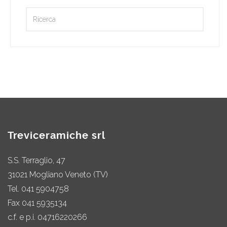
Treviceramiche srl
S.S. Terraglio, 47
31021 Mogliano Veneto (TV)
Tel.
041 5904758
Fax 041 5935134
c.f. e p.i. 04716220266