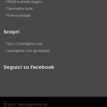
Mobili e arredo bagno
Caminetti e stufe
Porte e blindati
Scopri
Non ci fermiamo mai
Lavoriamo con gli esperti
Seguici su Facebook
© 2017 Treviceramiche srl