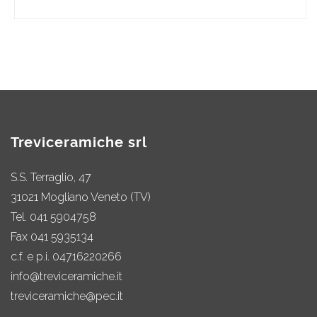
Treviceramiche srl
S.S. Terraglio, 47
31021 Mogliano Veneto (TV)
Tel.
041 5904758
Fax 041 5935134
c.f. e p.i. 04716220266
info@treviceramiche.it
treviceramiche@pec.it