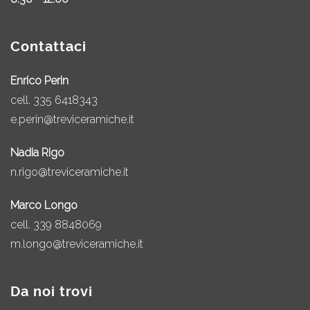
Contattaci
Enrico Perin
cell.
335 6418343
e.perin@treviceramiche.it
Nadia Rigo
n.rigo@treviceramiche.it
Marco Longo
cell.
339 8848069
m.longo@treviceramiche.it
Da noi trovi