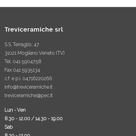
Treviceramiche srl
S.S. Terraglio, 47
31021 Mogliano Veneto (TV)
Tel.
041 5904758
Fax 041 5935134
c.f. e p.i. 04716220266
info@treviceramiche.it
treviceramiche@pec.it
Lun - Ven
8.30 - 12.00 / 14.30 - 19.00
Sab
8.30 - 12.00