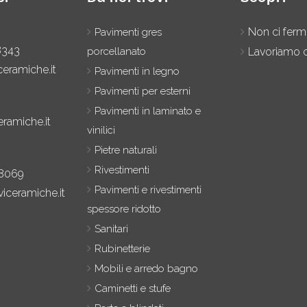
Non ci fer
Pavimenti gres
8343
porcellanato
Lavoriamo c
ceramiche.it
Pavimenti in legno
Pavimenti per esterni
Pavimenti in laminato e
eramiche.it
vinilici
Pietre naturali
Rivestimenti
8069
Pavimenti e rivestimenti
iceramiche.it
spessore ridotto
Sanitari
Rubinetterie
Mobili e arredo bagno
Caminetti e stufe