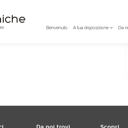
Benvenuto
A tua disposizione
Da no
ci
Da noi trovi
Scopri