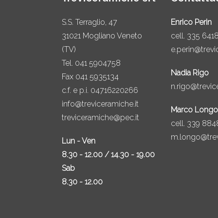
S.S. Terraglio, 47
Enrico Perin
31021 Mogliano Veneto
cell.
335 641
(TV)
e.perin@trevi
Tel.
041 5904758
Nadia Rigo
Fax 041 5935134
n.rigo@trevic
c.f. e p.i. 04716220266
info@treviceramiche.it
Marco Longo
treviceramiche@pec.it
cell.
339 884
m.longo@trev
Lun - Ven
8.30 - 12.00 / 14.30 - 19.00
Sab
8.30 - 12.00