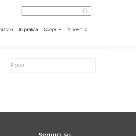
i trovi
In pratica
Scopri
A risentirci
Seguici su