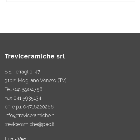
Treviceramiche srl
S.S. Terraglio, 47
31021 Mogliano Veneto (TV)
Tel.
041 5904758
Fax 041 5935134
c.f. e p.i. 04716220266
info@treviceramiche.it
treviceramiche@pec.it
Lun - Ven