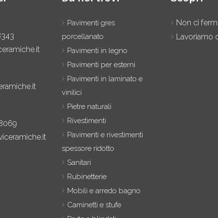
Non ci fer
Pavimenti gres
8343
porcellanato
Lavoriamo c
ceramiche.it
Pavimenti in legno
Pavimenti per esterni
Pavimenti in laminato e
eramiche.it
vinilici
Pietre naturali
Rivestimenti
8069
Pavimenti e rivestimenti
iceramiche.it
spessore ridotto
Sanitari
Rubinetterie
Mobili e arredo bagno
Caminetti e stufe