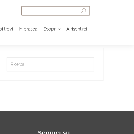
i trovi
In pratica
Scopri
A risentirci
Seguici su