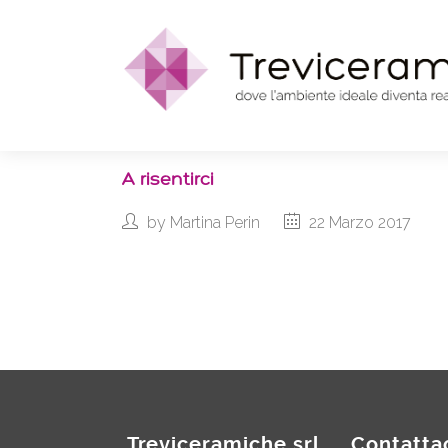
A risentirci
by
Martina Perin
22 Marzo 2017
Treviceramiche srl
Contatta