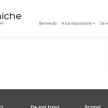
Benvenuto
A tua disposizione
Da no
ci
Da noi trovi
Scopri