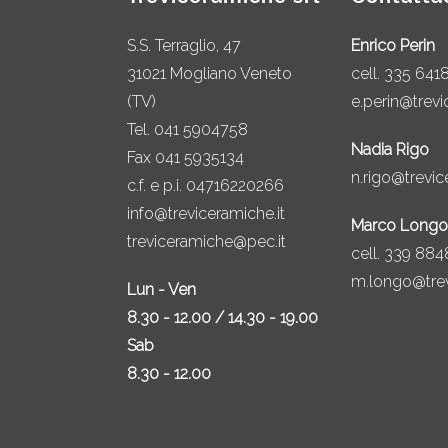
S.S. Terraglio, 47
Enrico Perin
31021 Mogliano Veneto
cell.
335 641
(TV)
e.perin@trevi
Tel.
041 5904758
Nadia Rigo
Fax 041 5935134
n.rigo@trevic
c.f. e p.i. 04716220266
info@treviceramiche.it
Marco Longo
treviceramiche@pec.it
cell.
339 884
m.longo@trev
Lun - Ven
8.30 - 12.00 / 14.30 - 19.00
Sab
8.30 - 12.00