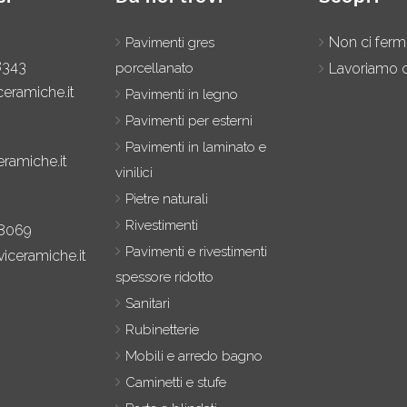
Non ci fer
Pavimenti gres
8343
porcellanato
Lavoriamo c
ceramiche.it
Pavimenti in legno
Pavimenti per esterni
Pavimenti in laminato e
eramiche.it
vinilici
Pietre naturali
Rivestimenti
8069
Pavimenti e rivestimenti
iceramiche.it
spessore ridotto
Sanitari
Rubinetterie
Mobili e arredo bagno
Caminetti e stufe