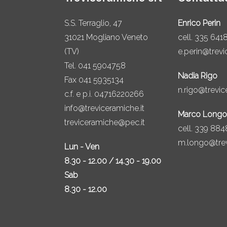
S.S. Terraglio, 47
Enrico Perin
31021 Mogliano Veneto
cell.
335 641
(TV)
e.perin@trevi
Tel.
041 5904758
Nadia Rigo
Fax 041 5935134
n.rigo@trevic
c.f. e p.i. 04716220266
info@treviceramiche.it
Marco Longo
treviceramiche@pec.it
cell.
339 884
m.longo@trev
Lun - Ven
8.30 - 12.00 / 14.30 - 19.00
Sab
8.30 - 12.00