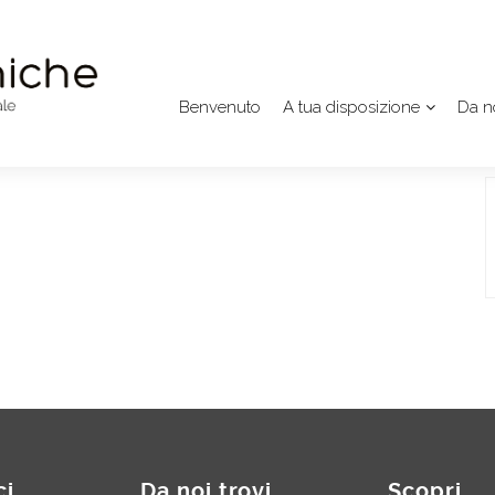
Benvenuto
A tua disposizione
Da no
ci
Da noi trovi
Scopri