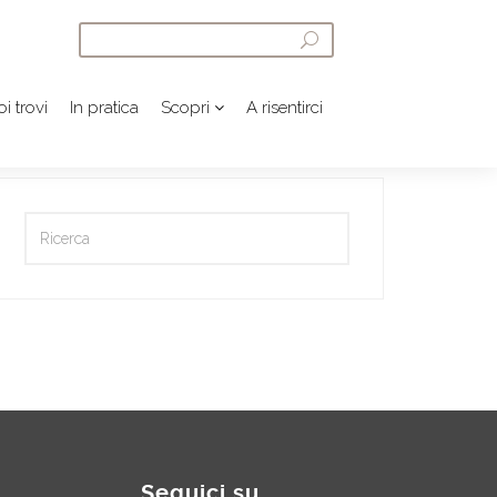
i trovi
In pratica
Scopri
A risentirci
Seguici su