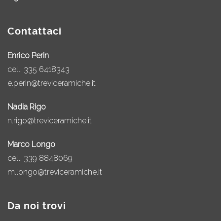
Contattaci
Enrico Perin
cell.
335 6418343
e.perin@treviceramiche.it
Nadia Rigo
n.rigo@treviceramiche.it
Marco Longo
cell.
339 8848069
m.longo@treviceramiche.it
Da noi trovi