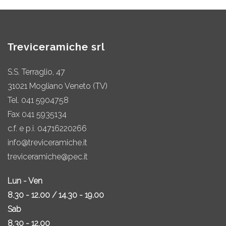
Treviceramiche srl
S.S. Terraglio, 47
31021 Mogliano Veneto (TV)
Tel.
041 5904758
Fax 041 5935134
c.f. e p.i. 04716220266
info@treviceramiche.it
treviceramiche@pec.it
Lun - Ven
8.30 - 12.00 / 14.30 - 19.00
Sab
8.30 - 12.00