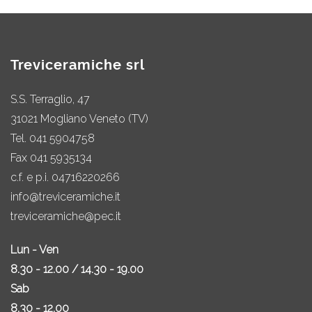
Treviceramiche srl
S.S. Terraglio, 47
31021 Mogliano Veneto (TV)
Tel.
041 5904758
Fax 041 5935134
c.f. e p.i. 04716220266
info@treviceramiche.it
treviceramiche@pec.it
Lun - Ven
8.30 - 12.00 / 14.30 - 19.00
Sab
8.30 - 12.00