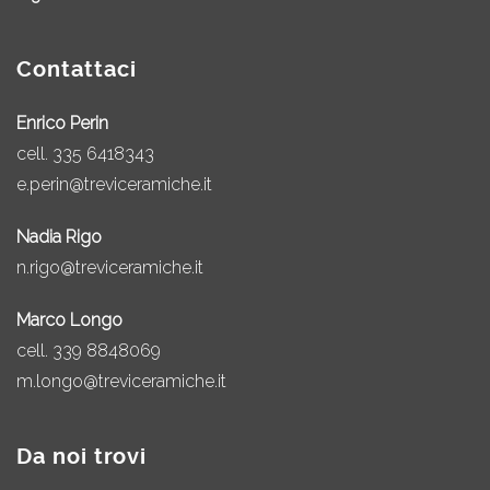
Contattaci
Enrico Perin
cell.
335 6418343
e.perin@treviceramiche.it
Nadia Rigo
n.rigo@treviceramiche.it
Marco Longo
cell.
339 8848069
m.longo@treviceramiche.it
Da noi trovi