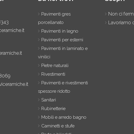
Non ci fer
Pavimenti gres
8343
porcellanato
Lavoriamo c
ceramiche.it
Pavimenti in legno
Pavimenti per esterni
Pavimenti in laminato e
eramiche.it
vinilici
Pietre naturali
Rivestimenti
8069
Pavimenti e rivestimenti
iceramiche.it
spessore ridotto
Sanitari
Rubinetterie
Mobili e arredo bagno
Caminetti e stufe