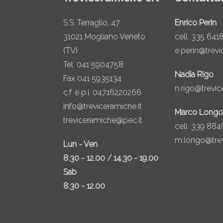
S.S. Terraglio, 47
Enrico Perin
31021 Mogliano Veneto
cell.
335 641
(TV)
e.perin@trevi
Tel.
041 5904758
Nadia Rigo
Fax 041 5935134
n.rigo@trevic
c.f. e p.i. 04716220266
info@treviceramiche.it
Marco Longo
treviceramiche@pec.it
cell.
339 884
m.longo@trev
Lun - Ven
8.30 - 12.00 / 14.30 - 19.00
Sab
8.30 - 12.00