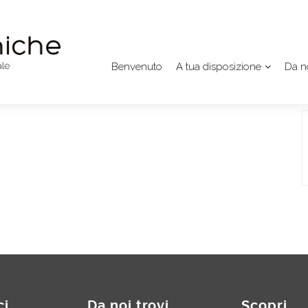
Benvenuto
A tua disposizione
Da no
ci
Da noi trovi
Scopri