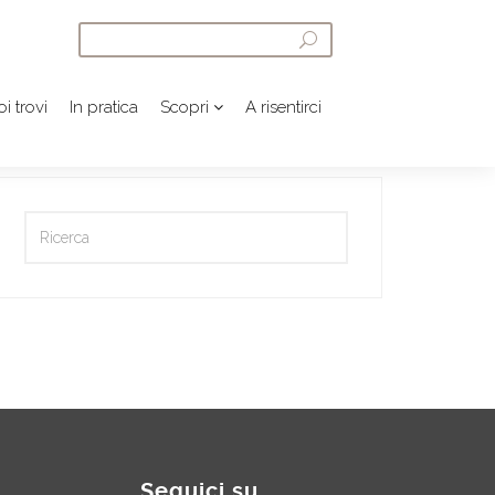
i trovi
In pratica
Scopri
A risentirci
Seguici su