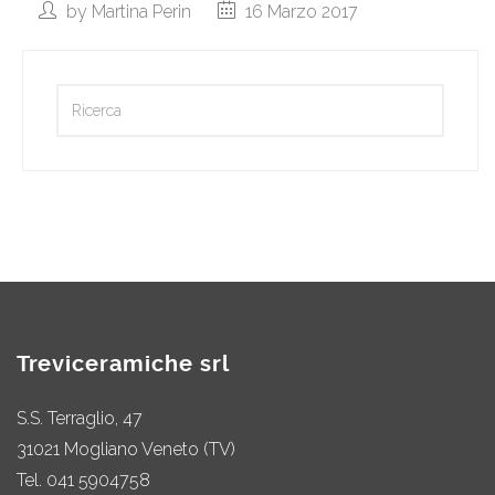
by
Martina Perin
16 Marzo 2017
Treviceramiche srl
S.S. Terraglio, 47
31021 Mogliano Veneto (TV)
Tel.
041 5904758