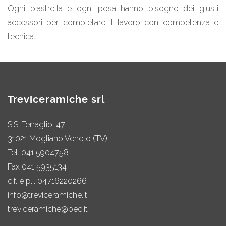
Ogni piastrella e ogni posa hanno bisogno dei giusti
accessori per completare il lavoro con competenza e
tecnica.
Treviceramiche srl
S.S. Terraglio, 47
31021 Mogliano Veneto (TV)
Tel.
041 5904758
Fax 041 5935134
c.f. e p.i. 04716220266
info@treviceramiche.it
treviceramiche@pec.it