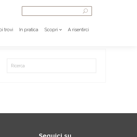
i trovi
In pratica
Scopri
A risentirci
Seguici su