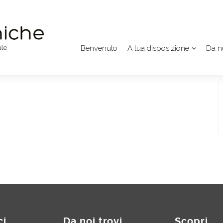
Benvenuto
A tua disposizione
Da no
ci
Da noi trovi
Scopri