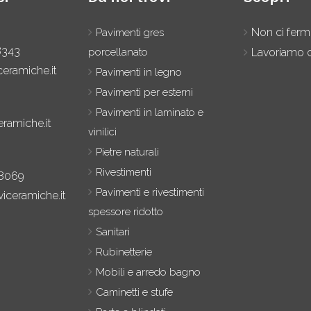
Non ci fer
Pavimenti gres
8343
porcellanato
Lavoriamo c
ceramiche.it
Pavimenti in legno
Pavimenti per esterni
Pavimenti in laminato e
eramiche.it
vinilici
Pietre naturali
Rivestimenti
8069
Pavimenti e rivestimenti
iceramiche.it
spessore ridotto
Sanitari
Rubinetterie
Mobili e arredo bagno
Caminetti e stufe