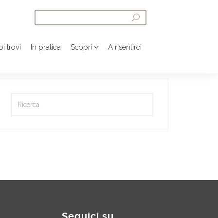
i trovi
In pratica
Scopri
A risentirci
Seguici su