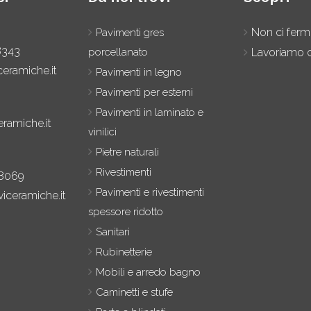
Non ci fer
Pavimenti gres
8343
porcellanato
Lavoriamo c
ceramiche.it
Pavimenti in legno
Pavimenti per esterni
Pavimenti in laminato e
eramiche.it
vinilici
Pietre naturali
Rivestimenti
8069
Pavimenti e rivestimenti
iceramiche.it
spessore ridotto
Sanitari
Rubinetterie
Mobili e arredo bagno
Caminetti e stufe