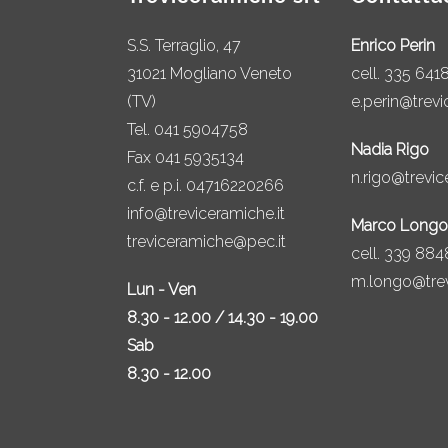
S.S. Terraglio, 47
Enrico Perin
31021 Mogliano Veneto
cell.
335 641
(TV)
e.perin@trevi
Tel.
041 5904758
Nadia Rigo
Fax 041 5935134
n.rigo@trevic
c.f. e p.i. 04716220266
info@treviceramiche.it
Marco Longo
treviceramiche@pec.it
cell.
339 884
m.longo@trev
Lun - Ven
8.30 - 12.00 / 14.30 - 19.00
Sab
8.30 - 12.00