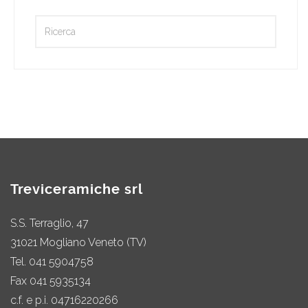
Treviceramiche srl
S.S. Terraglio, 47
31021 Mogliano Veneto (TV)
Tel.
041 5904758
Fax 041 5935134
c.f. e p.i. 04716220266