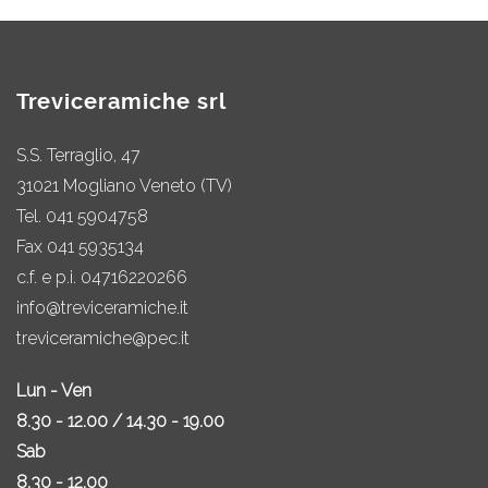
Treviceramiche srl
S.S. Terraglio, 47
31021 Mogliano Veneto (TV)
Tel.
041 5904758
Fax 041 5935134
c.f. e p.i. 04716220266
info@treviceramiche.it
treviceramiche@pec.it
Lun - Ven
8.30 - 12.00 / 14.30 - 19.00
Sab
8.30 - 12.00