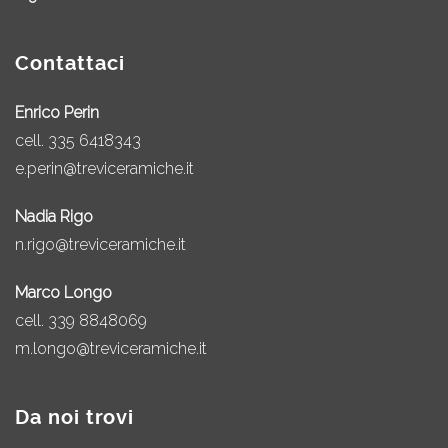
Contattaci
Enrico Perin
cell.
335 6418343
e.perin@treviceramiche.it
Nadia Rigo
n.rigo@treviceramiche.it
Marco Longo
cell.
339 8848069
m.longo@treviceramiche.it
Da noi trovi