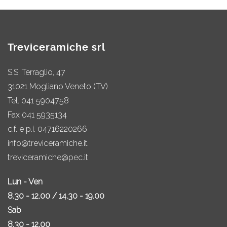
Treviceramiche srl
S.S. Terraglio, 47
31021 Mogliano Veneto (TV)
Tel.
041 5904758
Fax 041 5935134
c.f. e p.i. 04716220266
info@treviceramiche.it
treviceramiche@pec.it
Lun - Ven
8.30 - 12.00 / 14.30 - 19.00
Sab
8.30 - 12.00