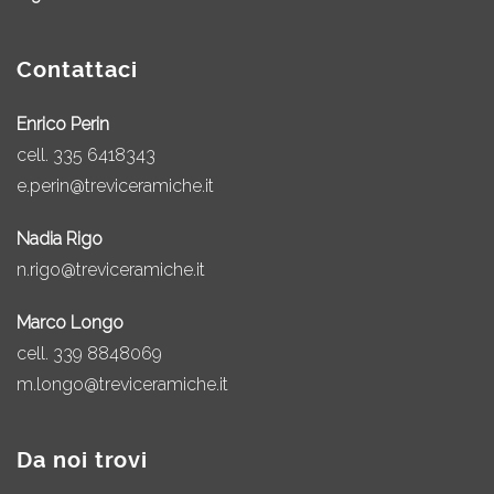
Contattaci
Enrico Perin
cell.
335 6418343
e.perin@treviceramiche.it
Nadia Rigo
n.rigo@treviceramiche.it
Marco Longo
cell.
339 8848069
m.longo@treviceramiche.it
Da noi trovi